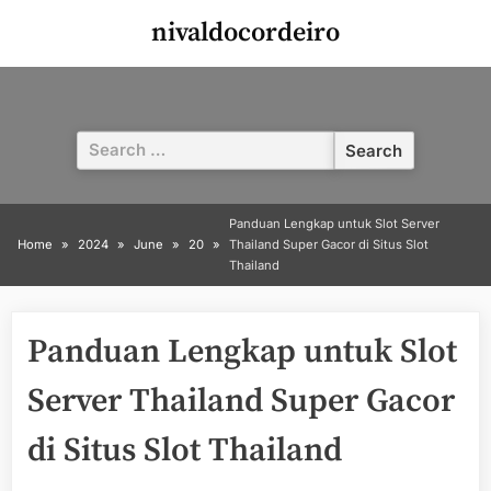
Skip
nivaldocordeiro
to
content
Search
for:
Panduan Lengkap untuk Slot Server
Home
2024
June
20
Thailand Super Gacor di Situs Slot
Thailand
Panduan Lengkap untuk Slot
Server Thailand Super Gacor
di Situs Slot Thailand