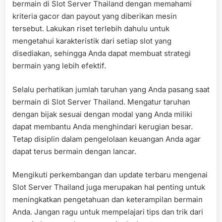
bermain di Slot Server Thailand dengan memahami
kriteria gacor dan payout yang diberikan mesin
tersebut. Lakukan riset terlebih dahulu untuk
mengetahui karakteristik dari setiap slot yang
disediakan, sehingga Anda dapat membuat strategi
bermain yang lebih efektif.
Selalu perhatikan jumlah taruhan yang Anda pasang saat
bermain di Slot Server Thailand. Mengatur taruhan
dengan bijak sesuai dengan modal yang Anda miliki
dapat membantu Anda menghindari kerugian besar.
Tetap disiplin dalam pengelolaan keuangan Anda agar
dapat terus bermain dengan lancar.
Mengikuti perkembangan dan update terbaru mengenai
Slot Server Thailand juga merupakan hal penting untuk
meningkatkan pengetahuan dan keterampilan bermain
Anda. Jangan ragu untuk mempelajari tips dan trik dari