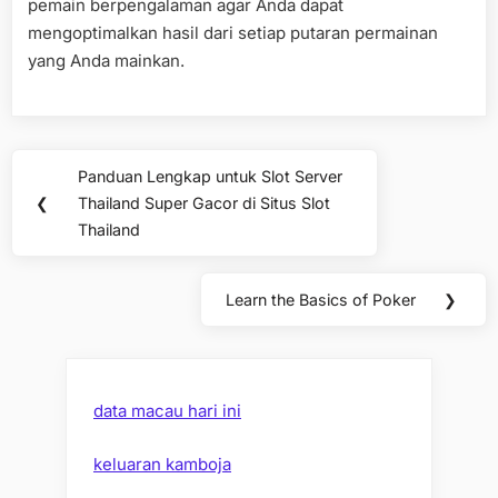
pemain berpengalaman agar Anda dapat
mengoptimalkan hasil dari setiap putaran permainan
yang Anda mainkan.
Post
Panduan Lengkap untuk Slot Server
Previous
navigation
❮
Thailand Super Gacor di Situs Slot
Post:
Thailand
Learn the Basics of Poker
❯
Next
Post:
data macau hari ini
keluaran kamboja