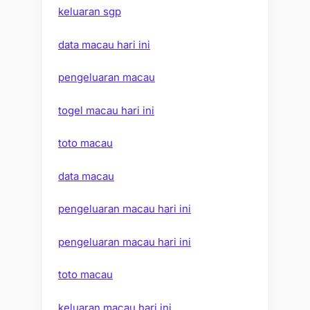
keluaran sgp
data macau hari ini
pengeluaran macau
togel macau hari ini
toto macau
data macau
pengeluaran macau hari ini
pengeluaran macau hari ini
toto macau
keluaran macau hari ini