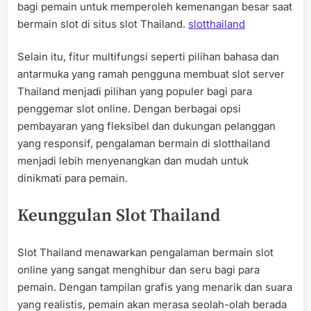
bagi pemain untuk memperoleh kemenangan besar saat
bermain slot di situs slot Thailand.
slotthailand
Selain itu, fitur multifungsi seperti pilihan bahasa dan
antarmuka yang ramah pengguna membuat slot server
Thailand menjadi pilihan yang populer bagi para
penggemar slot online. Dengan berbagai opsi
pembayaran yang fleksibel dan dukungan pelanggan
yang responsif, pengalaman bermain di slotthailand
menjadi lebih menyenangkan dan mudah untuk
dinikmati para pemain.
Keunggulan Slot Thailand
Slot Thailand menawarkan pengalaman bermain slot
online yang sangat menghibur dan seru bagi para
pemain. Dengan tampilan grafis yang menarik dan suara
yang realistis, pemain akan merasa seolah-olah berada