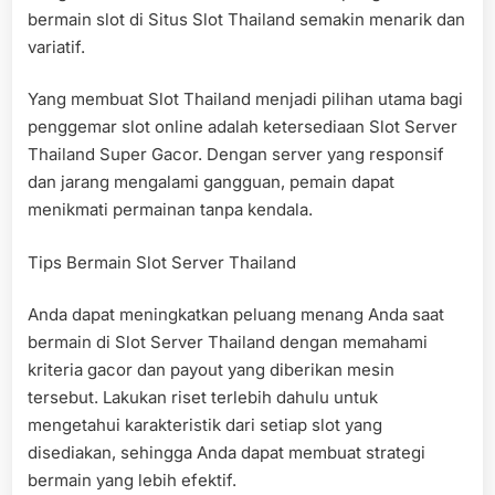
bermain slot di Situs Slot Thailand semakin menarik dan
variatif.
Yang membuat Slot Thailand menjadi pilihan utama bagi
penggemar slot online adalah ketersediaan Slot Server
Thailand Super Gacor. Dengan server yang responsif
dan jarang mengalami gangguan, pemain dapat
menikmati permainan tanpa kendala.
Tips Bermain Slot Server Thailand
Anda dapat meningkatkan peluang menang Anda saat
bermain di Slot Server Thailand dengan memahami
kriteria gacor dan payout yang diberikan mesin
tersebut. Lakukan riset terlebih dahulu untuk
mengetahui karakteristik dari setiap slot yang
disediakan, sehingga Anda dapat membuat strategi
bermain yang lebih efektif.