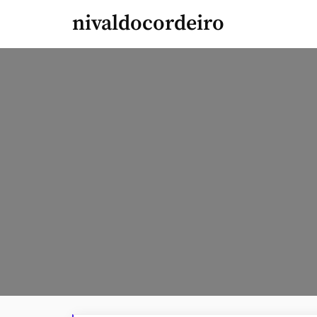
Skip
nivaldocordeiro
to
content