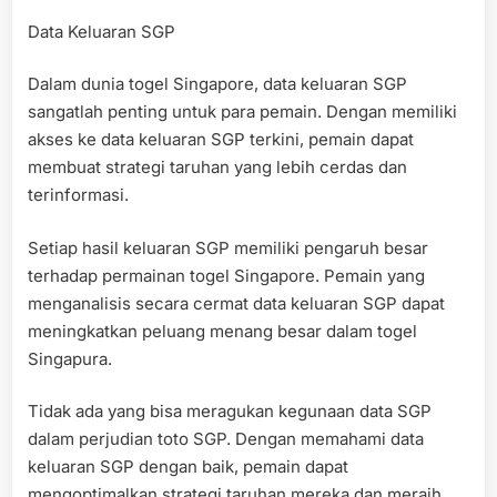
Data Keluaran SGP
Dalam dunia togel Singapore, data keluaran SGP
sangatlah penting untuk para pemain. Dengan memiliki
akses ke data keluaran SGP terkini, pemain dapat
membuat strategi taruhan yang lebih cerdas dan
terinformasi.
Setiap hasil keluaran SGP memiliki pengaruh besar
terhadap permainan togel Singapore. Pemain yang
menganalisis secara cermat data keluaran SGP dapat
meningkatkan peluang menang besar dalam togel
Singapura.
Tidak ada yang bisa meragukan kegunaan data SGP
dalam perjudian toto SGP. Dengan memahami data
keluaran SGP dengan baik, pemain dapat
mengoptimalkan strategi taruhan mereka dan meraih