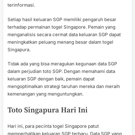
terinformasi.
Setiap hasil keluaran SGP memiliki pengaruh besar
terhadap permainan togel Singapore. Pemain yang
menganalisis secara cermat data keluaran SGP dapat
meningkatkan peluang menang besar dalam togel
Singapura.
Tidak ada yang bisa meragukan kegunaan data SGP
dalam perjudian toto SGP. Dengan memahami data
keluaran SGP dengan baik, pemain dapat
mengoptimalkan strategi taruhan mereka dan meraih
kemenangan yang menguntungkan.
Toto Singapura Hari Ini
Hari ini, para pecinta togel Singapore patut
memperhatikan keluaran SGP terbaru. Data SGP yang