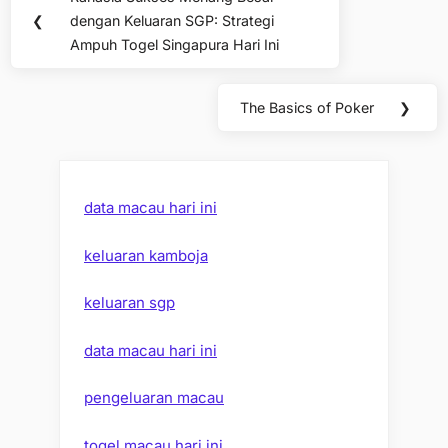
Previous
navigation
❮
dengan Keluaran SGP: Strategi
Post:
Ampuh Togel Singapura Hari Ini
The Basics of Poker
❯
Next
Post:
data macau hari ini
keluaran kamboja
keluaran sgp
data macau hari ini
pengeluaran macau
togel macau hari ini