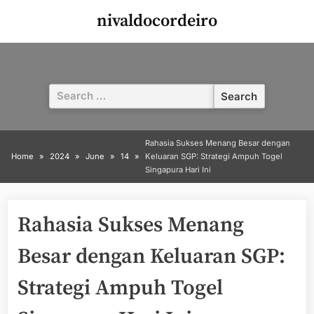
Skip
nivaldocordeiro
to
content
Search
for:
Rahasia Sukses Menang Besar dengan
Home
2024
June
14
Keluaran SGP: Strategi Ampuh Togel
Singapura Hari Ini
Rahasia Sukses Menang
Besar dengan Keluaran SGP:
Strategi Ampuh Togel