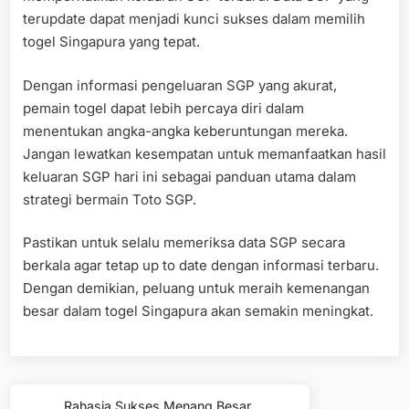
terupdate dapat menjadi kunci sukses dalam memilih
togel Singapura yang tepat.
Dengan informasi pengeluaran SGP yang akurat,
pemain togel dapat lebih percaya diri dalam
menentukan angka-angka keberuntungan mereka.
Jangan lewatkan kesempatan untuk memanfaatkan hasil
keluaran SGP hari ini sebagai panduan utama dalam
strategi bermain Toto SGP.
Pastikan untuk selalu memeriksa data SGP secara
berkala agar tetap up to date dengan informasi terbaru.
Dengan demikian, peluang untuk meraih kemenangan
besar dalam togel Singapura akan semakin meningkat.
Post
Rahasia Sukses Menang Besar